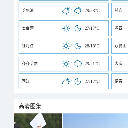
/
29/23°C
哈尔滨
鹤岗
/
27/17°C
七台河
鸡西
/
28/18°C
牡丹江
双鸭山
/
29/21°C
齐齐哈尔
大庆
/
27/17°C
同江
伊春
高清图集