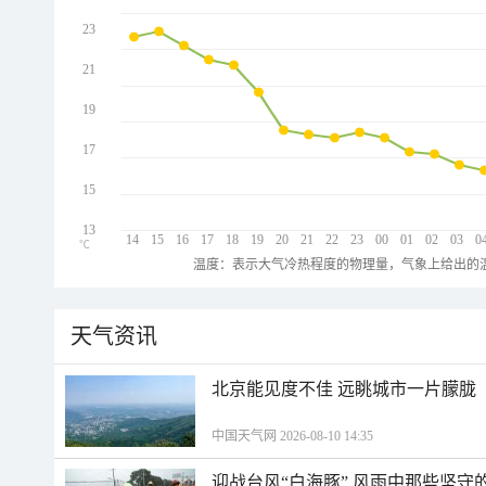
23
21
19
17
15
13
14
15
16
17
18
19
20
21
22
23
00
01
02
03
0
℃
温度：表示大气冷热程度的物理量，气象上给出的温
天气资讯
北京能见度不佳 远眺城市一片朦胧
中国天气网 2026-08-10 14:35
迎战台风“白海豚” 风雨中那些坚守