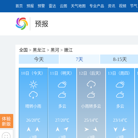
首页
预报
预警
雷达
云图
天气地图
专业产品
资讯
视频
节气
预报
全国
>
黑龙江
>
黑河
>
嫩江
今天
7天
8-15天
10日（今天）
11日（明天）
12日（后天）
13日（周四）
晴转小雨
多云
小雨转多云
多云
26
/
20℃
27
/
20℃
25
/
14℃
23
/
14℃
<3级
<3级
<3级
<3级