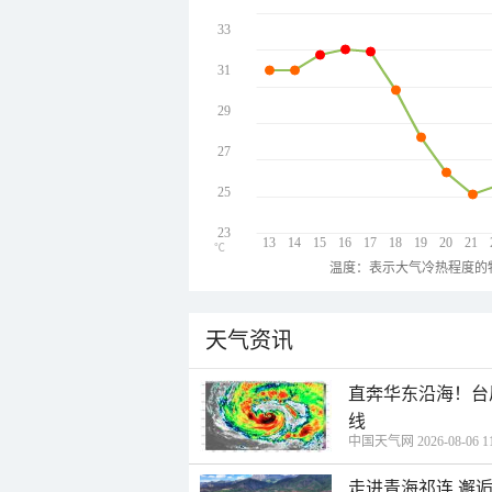
33
31
29
27
25
23
13
14
15
16
17
18
19
20
21
℃
温度：表示大气冷热程度的
天气资讯
直奔华东沿海！台
线
中国天气网 2026-08-06 11
走进青海祁连 邂