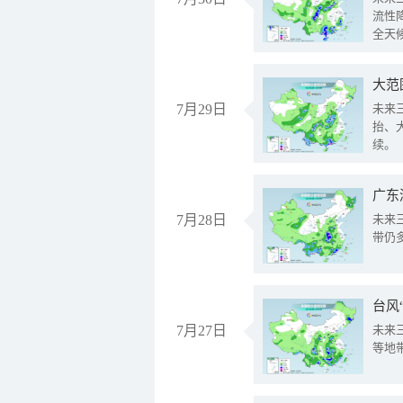
流性
全天
大范
7月29日
未来
抬、
续。
广东
7月28日
未来
带仍
台风
7月27日
未来
等地