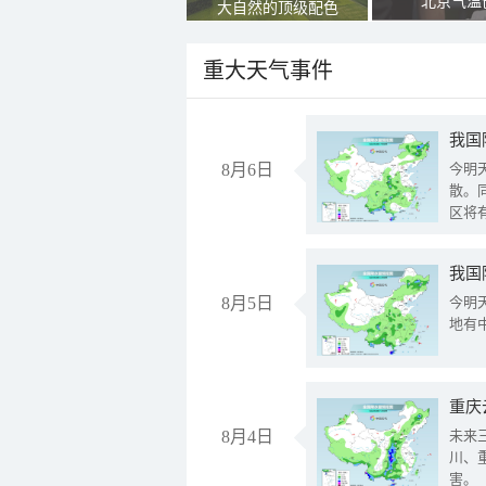
北京气温
大自然的顶级配色
重大天气事件
8月6日
今明
散。
区将
我国
8月5日
今明
地有
重庆
8月4日
未来
川、
害。