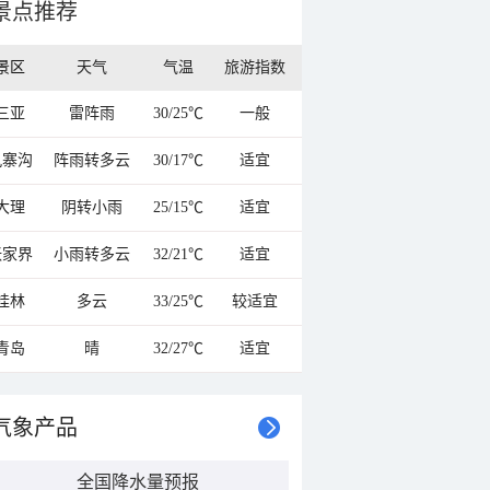
景点推荐
景区
天气
气温
旅游指数
三亚
雷阵雨
30/25℃
一般
九寨沟
阵雨转多云
30/17℃
适宜
大理
阴转小雨
25/15℃
适宜
张家界
小雨转多云
32/21℃
适宜
桂林
多云
33/25℃
较适宜
青岛
晴
32/27℃
适宜
气象产品
全国降水量预报