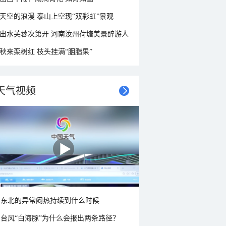
天空的浪漫 泰山上空现“双彩虹”景观
出水芙蓉次第开 河南汝州荷塘美景醉游人
秋来栾树红 枝头挂满“胭脂果”
天气视频
东北的异常闷热持续到什么时候
台风“白海豚”为什么会报出两条路径？