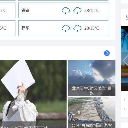
15°C
/
28/15°C
铁锋
15°C
/
28/15°C
建华
北京天空现“云隙光”景
象
台风“白海豚”逼近 游客