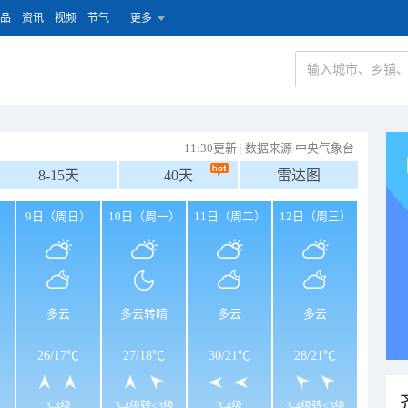
品
资讯
视频
节气
更多
11:30更新
|
数据来源 中央气象台
8-15天
40天
雷达图
）
9日（周日）
10日（周一）
11日（周二）
12日（周三）
多云
多云转晴
多云
多云
26
/
17℃
27
/
18℃
30
/
21℃
28
/
21℃
3-4级
3-4级转<3级
3-4级
3-4级转<3级