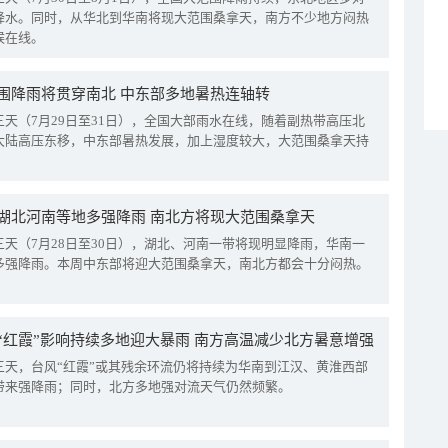
降水。同时，从华北到华南将现大范围桑拿天，南方不少地方闷热
候在线。
围降雨将贯穿南北 中东部多地暑热连轴转
三天（7月29日至31日），全国大部雨水在线，随着副热带高压北
大陆高压东移，中东部暑热发展，加上湿度较大，大范围桑拿天持
湖北河南等地多强降雨 南北方将现大范围桑拿天
三天（7月28日至30日），湖北、河南一带将现明显降雨，华南一
多强降雨。本周中东部将迎大范围桑拿天，南北方都会十分闷热。
“红霞”影响持续多地迎大暴雨 南方高温减少北方暑意增强
三天，台风“红霞”或其残余环流仍将持续为华南到江汉、黄淮西部
带来强降雨；同时，北方多地强对流天气仍然频繁。