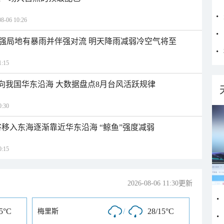
06 10:26
强局地有暴雨并伴强对流 明天降雨减弱冷空气将至
:15
趋向我国华东沿海 大数据盘点8月台风活跃规律
:30
将移入东海逐渐靠近华东沿海 “鲸鱼”强度减弱
:15
2026-08-06 11:30更新
15°C
/
28/15°C
梅里斯