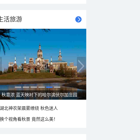
生活旅游
秋意浓 蓝天映衬下的哈尔滨伏尔加庄园
湖北神农架晨雾缭绕 秋色迷人
换个视角看秋景 竟然这么美！