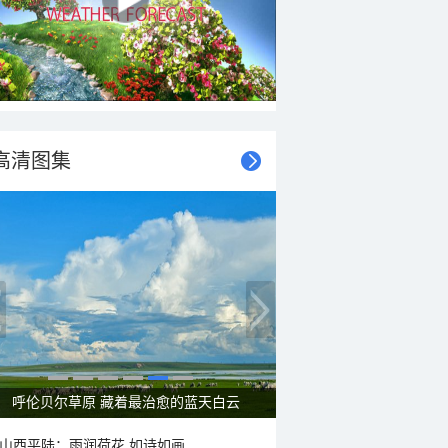
高清图集
呼伦贝尔草原 藏着最治愈的蓝天白云
山西平陆：雨润荷花 如诗如画