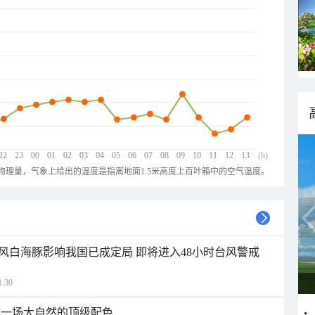
22
23
00
01
02
03
04
05
06
07
08
09
10
11
12
13
(h)
物理量，气象上给出的温度是指离地面1.5米高度上百叶箱中的空气温度。
风白海豚影响我国已成定局 即将进入48小时台风警戒
:30
逅一场大自然的顶级配色