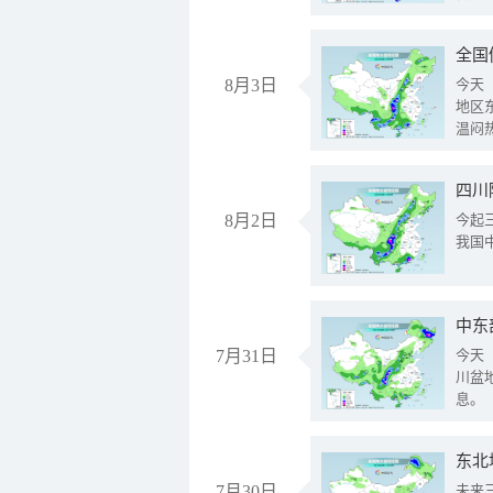
全国
8月3日
今天
地区
温闷
8月2日
今起
我国
中东
7月31日
今天
川盆
息。
东北
7月30日
未来