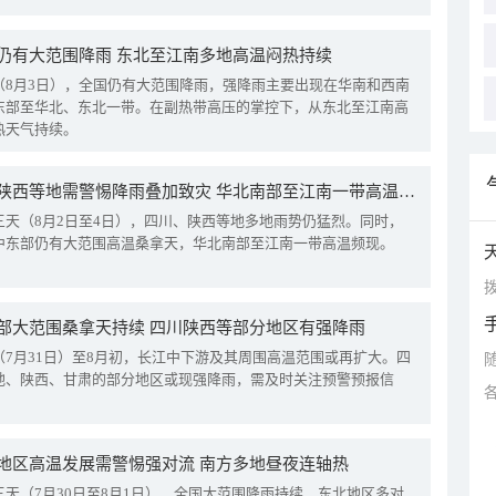
仍有大范围降雨 东北至江南多地高温闷热持续
（8月3日），全国仍有大范围降雨，强降雨主要出现在华南和西南
东部至华北、东北一带。在副热带高压的掌控下，从东北至江南高
热天气持续。
四川陕西等地需警惕降雨叠加致灾 华北南部至江南一带高温频现
三天（8月2日至4日），四川、陕西等地多地雨势仍猛烈。同时，
中东部仍有大范围高温桑拿天，华北南部至江南一带高温频现。
拨
部大范围桑拿天持续 四川陕西等部分地区有强降雨
（7月31日）至8月初，长江中下游及其周围高温范围或再扩大。四
地、陕西、甘肃的部分地区或现强降雨，需及时关注预警预报信
地区高温发展需警惕强对流 南方多地昼夜连轴热
三天（7月30日至8月1日），全国大范围降雨持续，东北地区多对