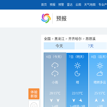
首页
预报
预警
雷达
云图
天气地图
专业产
预报
全国
>
黑龙江
>
齐齐哈尔
>
昂昂溪
今天
7天
6日（今天）
7日（明天）
8日（后天
小雨
晴
晴转多云
28
/
15℃
22
/
13℃
25
/
15℃
3-4级
3-4级转<3级
<3级