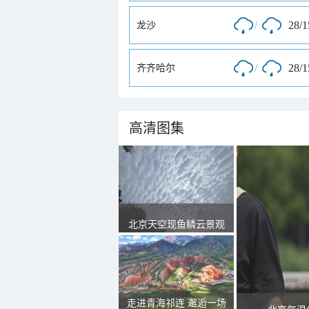
/
28/
龙沙
/
28/
齐齐哈尔
高清图集
北京天空现鱼鳞云景观
走进青海祁连 邂逅一场