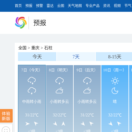
首页
预报
预警
雷达
云图
天气地图
专业产品
资讯
视频
节气
预报
全国
>
重庆
>
石柱
今天
7天
8-15天
7日（今天）
8日（明天）
9日（后天）
10日（周一）
中雨转小雨
小雨转多云
小雨转多云
晴
31
/
22℃
32
/
22℃
31
/
22℃
32
/
22℃
<3级
<3级
<3级
<3级