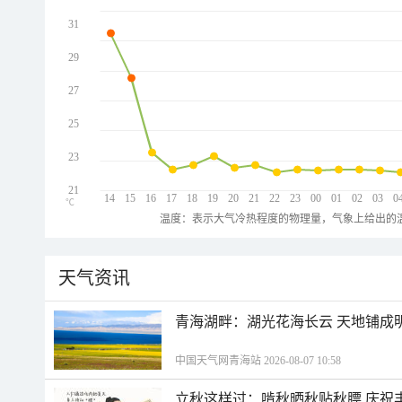
31
29
27
25
23
21
14
15
16
17
18
19
20
21
22
23
00
01
02
03
0
℃
温度：表示大气冷热程度的物理量，气象上给出的温
天气资讯
青海湖畔：湖光花海长云 天地铺成
中国天气网青海站 2026-08-07 10:58
立秋这样过：啃秋晒秋贴秋膘 庆祝