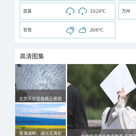
/
33/24°C
忠县
万州
/
20/6°C
甘孜
高清图集
北京天空现鱼鳞云景观
青海湖畔：湖光花海长