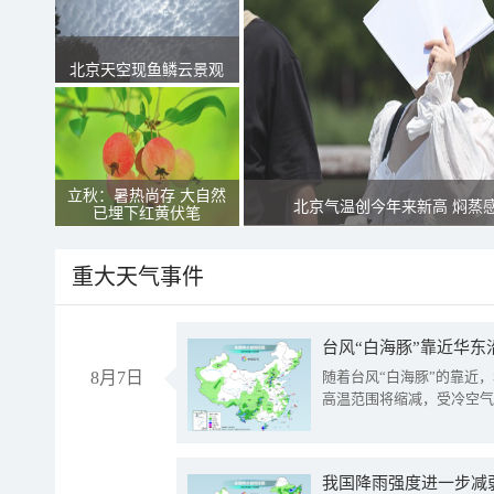
北京天空现鱼鳞云景观
立秋：暑热尚存 大自然
北京气温创今年来新高 焖蒸
已埋下红黄伏笔
重大天气事件
台风“白海豚”靠近华东
8月7日
随着台风“白海豚”的靠近
高温范围将缩减，受冷空气