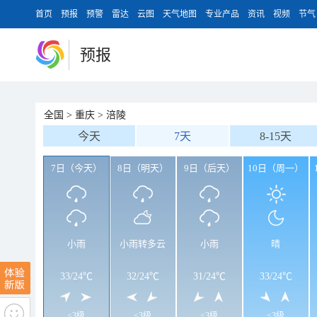
首页
预报
预警
雷达
云图
天气地图
专业产品
资讯
视频
节气
预报
全国
>
重庆
>
涪陵
今天
7天
8-15天
7日（今天）
8日（明天）
9日（后天）
10日（周一）
小雨
小雨转多云
小雨
晴
33
/
24℃
32
/
24℃
31
/
24℃
33
/
24℃
<3级
<3级
<3级
<3级