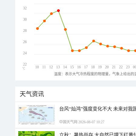
32
30
28
26
24
22
10
11
12
13
14
15
16
17
18
19
20
21
22
23
0
℃
温度：表示大气冷热程度的物理量，气象上给出的温
天气资讯
台风“灿鸿”强度变化不大 未来对我
中国天气网 2026-08-07 10:27
立秋：暑热尚存 大自然已埋下红黄