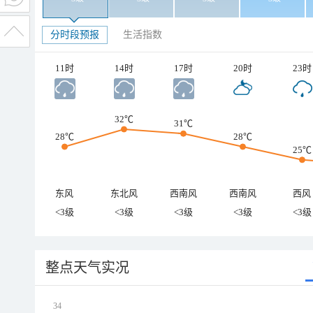
分时段预报
生活指数
11时
14时
17时
20时
23时
32℃
31℃
28℃
28℃
25℃
东风
东北风
西南风
西南风
西风
<3级
<3级
<3级
<3级
<3级
整点天气实况
34