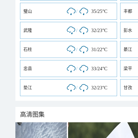
/
35/25°C
璧山
丰都
/
32/23°C
武隆
彭水
/
31/22°C
石柱
綦江
/
33/24°C
忠县
梁平
/
32/23°C
垫江
甘孜
高清图集