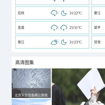
/
31/22°C
石柱
綦江
/
25/31°C
忠县
梁平
/
31/23°C
垫江
甘孜
高清图集
北京天空现鱼鳞云景观