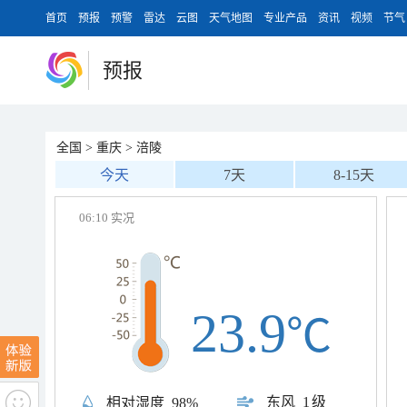
首页
预报
预警
雷达
云图
天气地图
专业产品
资讯
视频
节气
预报
全国
>
重庆
>
涪陵
今天
7天
8-15天
06:10 实况
23.9
℃
东风
1级
相对湿度
98%