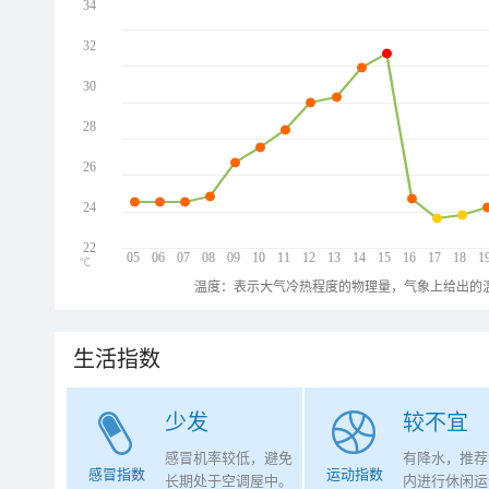
34
32
30
28
26
24
22
05
06
07
08
09
10
11
12
13
14
15
16
17
18
1
℃
温度：表示大气冷热程度的物理量，气象上给出的温
生活指数
少发
较不宜
感冒机率较低，避免
有降水，推荐
感冒指数
运动指数
长期处于空调屋中。
内进行休闲运