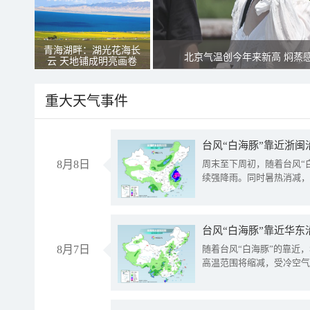
青海湖畔：湖光花海长
北京气温创今年来新高 焖蒸
云 天地铺成明亮画卷
重大天气事件
台风“白海豚”靠近浙闽
8月8日
周末至下周初，随着台风“
续强降雨。同时暑热消减，
台风“白海豚”靠近华东
8月7日
随着台风“白海豚”的靠近
高温范围将缩减，受冷空气