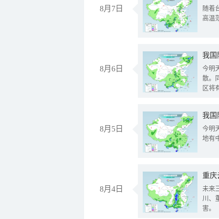
8月7日
随着
高温
8月6日
今明
散。
区将
我国
8月5日
今明
地有
重庆
8月4日
未来
川、
害。