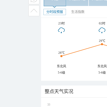
分时段预报
生活指数
23时
02时
29℃
28℃
东北风
东北风
5-6级
5-6级
整点天气实况
33