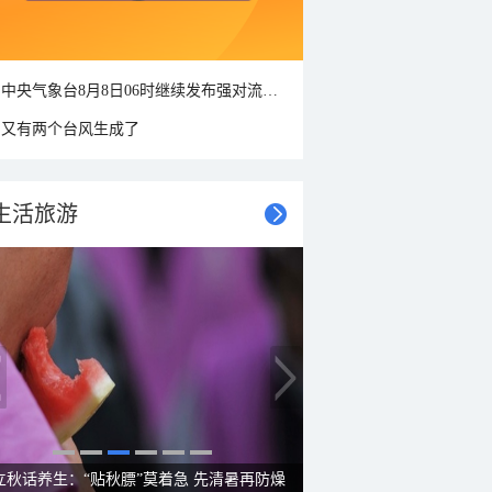
中央气象台8月8日06时继续发布强对流天气蓝色预警
又有两个台风生成了
生活旅游
雨后峨眉沟壑尽显 金顶显真容