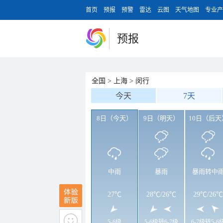
首页
预报
预警
雷达
云图
天气地图
专业产
预报
全国
>
上海
>
闵行
今天
7天
8日（今天）
9日（明天）
10日（后天
中雨
暴雨
暴雨转中
27℃
28℃
/
26℃
29℃
/
26℃
5-6级
5-6级转6-7级
6-7级转5-6