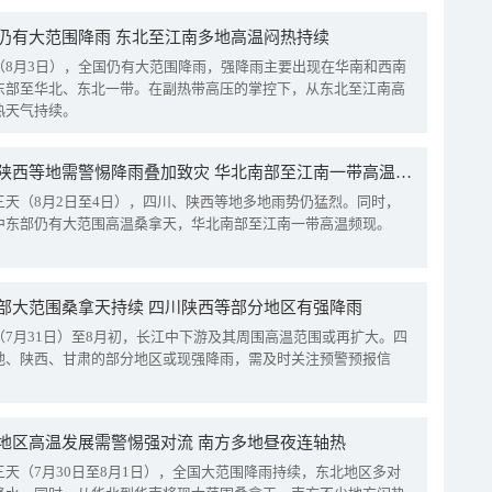
仍有大范围降雨 东北至江南多地高温闷热持续
（8月3日），全国仍有大范围降雨，强降雨主要出现在华南和西南
东部至华北、东北一带。在副热带高压的掌控下，从东北至江南高
热天气持续。
四川陕西等地需警惕降雨叠加致灾 华北南部至江南一带高温频现
三天（8月2日至4日），四川、陕西等地多地雨势仍猛烈。同时，
中东部仍有大范围高温桑拿天，华北南部至江南一带高温频现。
部大范围桑拿天持续 四川陕西等部分地区有强降雨
（7月31日）至8月初，长江中下游及其周围高温范围或再扩大。四
地、陕西、甘肃的部分地区或现强降雨，需及时关注预警预报信
地区高温发展需警惕强对流 南方多地昼夜连轴热
三天（7月30日至8月1日），全国大范围降雨持续，东北地区多对