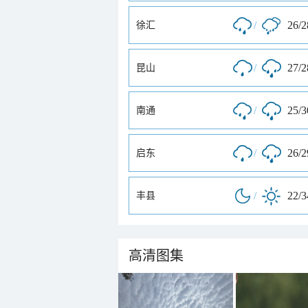
/
26/
徐汇
/
27/
昆山
/
25/
南通
/
26/
启东
/
22/
丰县
高清图集