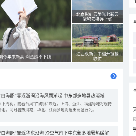
北京彩虹云隙光七彩云
浓积云接连上线
江西永新：中稻开镰抢
创今年来新高 焖蒸感不下线
收忙
“白海豚”靠近浙闽沿海风雨渐起 中东部多地暑热消减
至下周初，随着台风“白海豚”靠近，上海、浙江、福建等地将现持
降雨。同时暑热消减，华北、江南多地将退出高温行列。
拨
“白海豚”靠近华东沿海 冷空气南下中东部多地暑热缓解