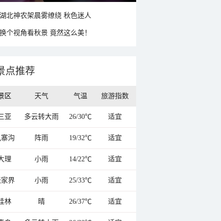
湖北神农架晨雾缭绕 秋色迷人
换个视角看秋景 竟然这么美！
景点推荐
景区
天气
气温
旅游指数
三亚
多云转大雨
26/30℃
适宜
九寨沟
阵雨
19/32℃
适宜
大理
小雨
14/22℃
适宜
张家界
小雨
25/33℃
适宜
桂林
晴
26/37℃
适宜