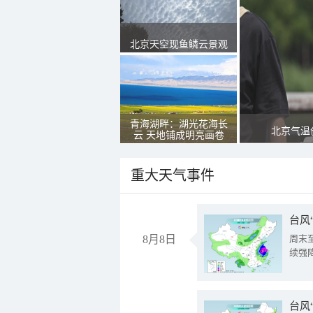
北京天空现鱼鳞云景观
青海湖畔：湖光花海长
北京气温
云 天地铺成明亮画卷
重大天气事件
台风
8月8日
周末
续强
台风