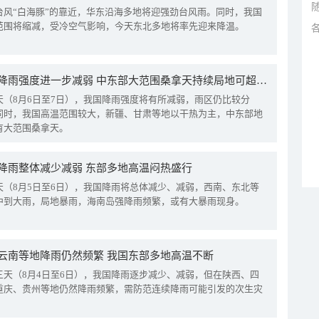
台风“白海豚”的靠近，华东沿海多地将迎强劲台风雨。同时，我国
范围将缩减，受冷空气影响，今天东北多地将率先迎来降温。
我国降雨强度进一步减弱 中东部大范围桑拿天持续局地可超38℃
天（8月6日至7日），我国降雨强度将有所减弱，雨区仍比较分
同时，我国高温范围较大，新疆、甘肃等地以干热为主，中东部地
有大范围桑拿天。
降雨整体减少减弱 东部多地高温闷热盛行
天（8月5日至6日），我国降雨将总体减少、减弱，西南、东北等
中到大雨，局地暴雨，海南岛强降雨频繁，或有大暴雨现身。
云南等地降雨仍然频繁 我国东部多地高温不断
三天（8月4日至6日），我国降雨逐步减少、减弱，但在陕西、四
重庆、贵州等地仍然降雨频繁，需防范连续降雨可能引发的次生灾