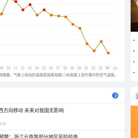
09
10
11
12
13
14
15
16
17
18
19
20
21
22
23
00
(h)
物理量，气象上给出的温度是指离地面1.5米高度上百叶箱中的空气温度。
偏西方向移动 未来对我国无影响
:18
预警：浙江云南等部分地区风险较高