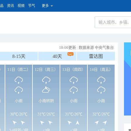
品
资讯
视频
节气
更多
18:00更新
|
数据来源 中央气象台
8-15天
40天
雷达图
）
11日（周二）
12日（周三）
13日（周四）
14日（周五）
雨
小雨
小雨转阴
小雨
小雨
30℃
/
26℃
31℃
/
26℃
31℃
/
26℃
32℃
/
26℃
级
5-6级转<3级
<3级
<3级
<3级