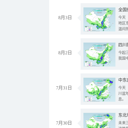
全国
8月3日
今天
地区
温闷
8月2日
今起
我国
中东
7月31日
今天
川盆
息。
东北
7月30日
未来