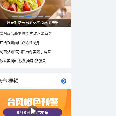
广西南宁：盛夏里的“绿野仙踪”
贵阳雨后晨雾缭绕 宛如水墨画卷
广西钦州雨后双彩虹现身
河南洛阳“花海”上线 美景引客来
秋来栾树红 枝头挂满“胭脂果”
天气视频