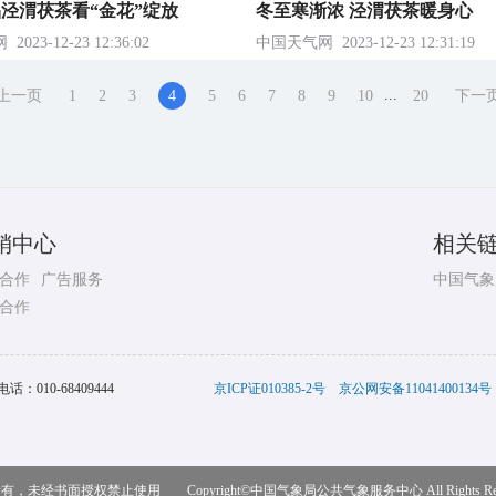
泾渭茯茶看“金花”绽放
冬至寒渐浓 泾渭茯茶暖身心
网
2023-12-23 12:36:02
中国天气网
2023-12-23 12:31:19
...
上一页
1
2
3
5
6
7
8
9
10
20
下一
4
销中心
相关
合作
广告服务
中国气象
合作
电话：
010-68409444
京ICP证010385-2号
京公网安备11041400134号
，未经书面授权禁止使用 Copyright©
中国气象局公共气象服务中心
All Rights R