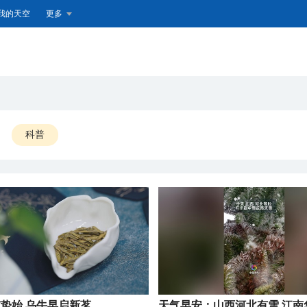
我的天空
更多
科普
蛰始 乌牛早启新茗