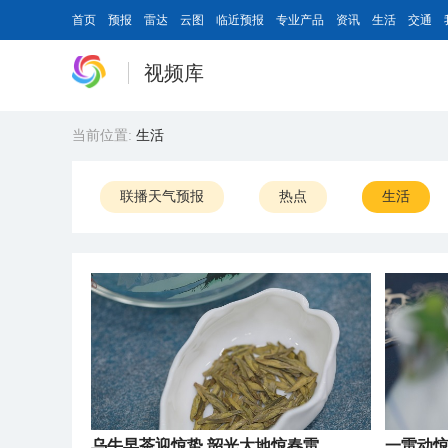
首页
预报
雷达
云图
临近预报
专业产品
资讯
生活
交通
视频库
当前位置:
生活
联播天气预报
热点
生活
乌牛早茶迎惊蛰 韶光大地惊春雷
一雷动惊