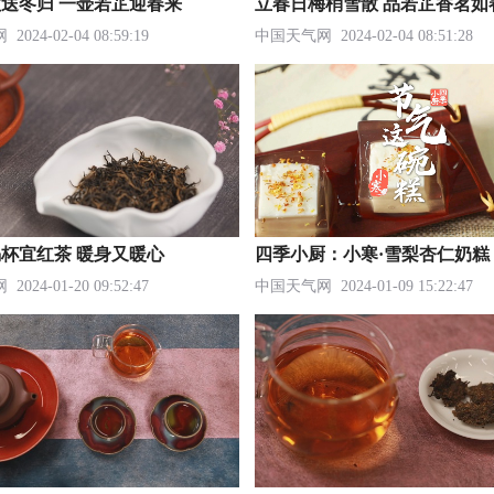
送冬归 一壶若芷迎春来
立春日梅梢雪散 品若芷香茗如
网
2024-02-04 08:59:19
中国天气网
2024-02-04 08:51:28
杯宜红茶 暖身又暖心
四季小厨：小寒·雪梨杏仁奶糕
网
2024-01-20 09:52:47
中国天气网
2024-01-09 15:22:47