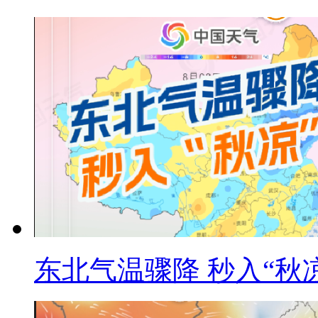
东北气温骤降 秒入“秋