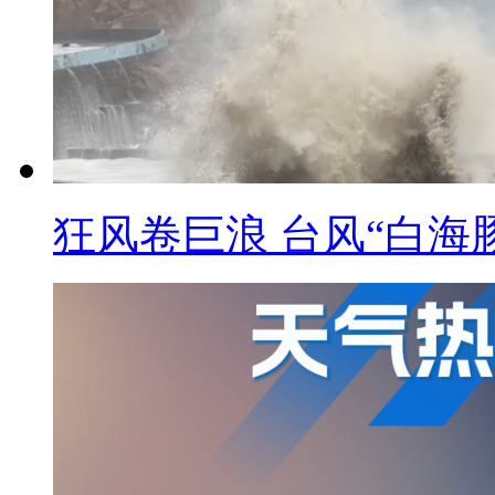
狂风卷巨浪 台风“白海