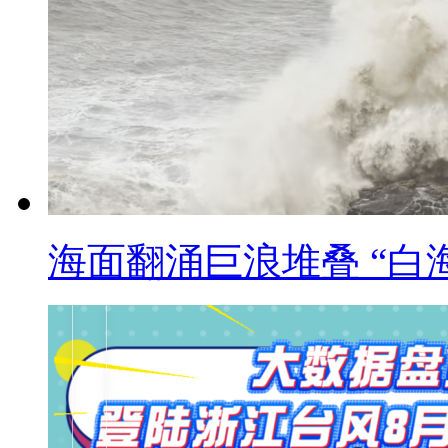
海面翻涌巨浪堆叠 “白