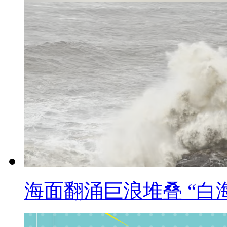
海面翻涌巨浪堆叠 “白