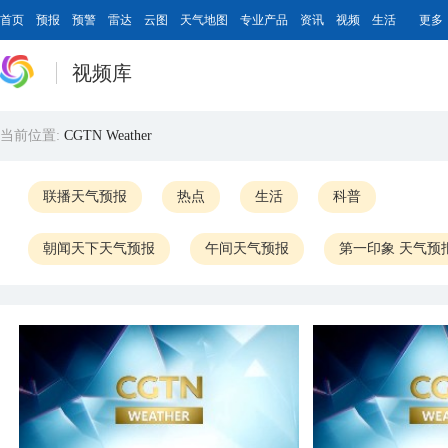
首页
预报
预警
雷达
云图
天气地图
专业产品
资讯
视频
生活
更多
视频库
当前位置:
CGTN Weather
联播天气预报
热点
生活
科普
朝闻天下天气预报
午间天气预报
第一印象 天气预