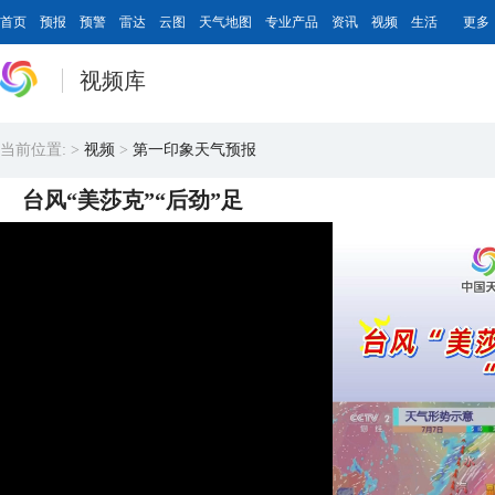
首页
预报
预警
雷达
云图
天气地图
专业产品
资讯
视频
生活
更多
视频库
当前位置:
>
视频
>
第一印象天气预报
台风“美莎克”“后劲”足