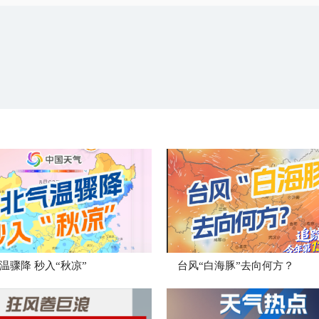
温骤降 秒入“秋凉”
台风“白海豚”去向何方？