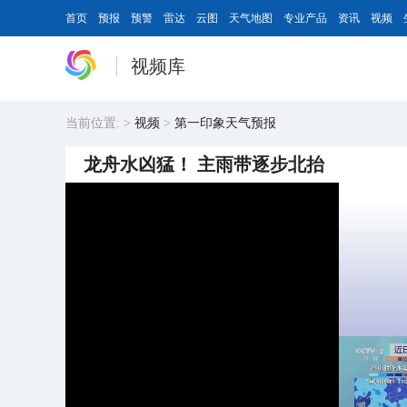
首页
预报
预警
雷达
云图
天气地图
专业产品
资讯
视频
视频库
当前位置:
>
视频
>
第一印象天气预报
龙舟水凶猛！ 主雨带逐步北抬