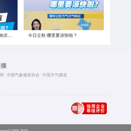
"白海豚"登陆后 是否会北上影响京津冀地区？
今日立秋 哪里要凉快啦？
链接
局
中国气象服务协会
中国天气频道
eserved (2008-2026)