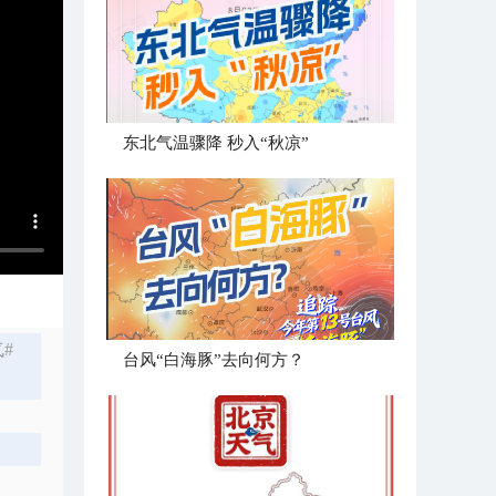
东北气温骤降 秒入“秋凉”
#
台风“白海豚”去向何方？