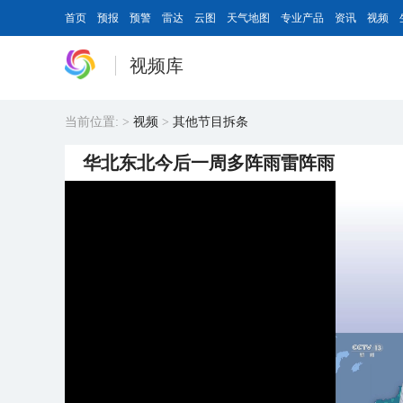
首页
预报
预警
雷达
云图
天气地图
专业产品
资讯
视频
视频库
当前位置:
>
视频
>
其他节目拆条
华北东北今后一周多阵雨雷阵雨