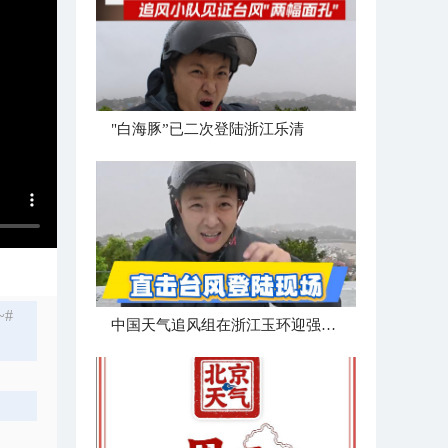
"白海豚”已二次登陆浙江乐清
#
中国天气追风组在浙江玉环迎强台风“白海豚”登陆