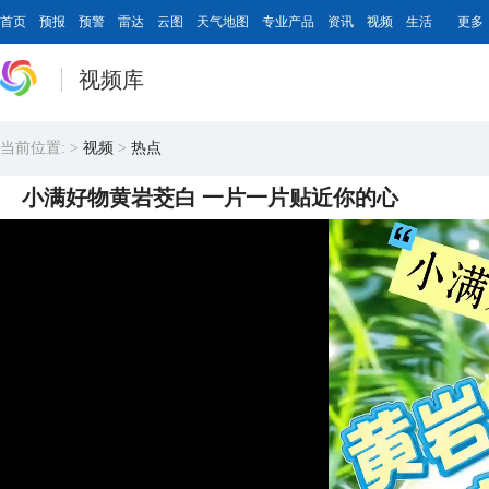
首页
预报
预警
雷达
云图
天气地图
专业产品
资讯
视频
生活
更多
视频库
当前位置:
>
视频
>
热点
小满好物黄岩茭白 一片一片贴近你的心