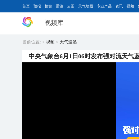
首页
预报
预警
雷达
云图
天气地图
专业产品
资讯
视频
视频库
当前位置:
>
视频
>
天气速递
中央气象台6月1日06时发布强对流天气