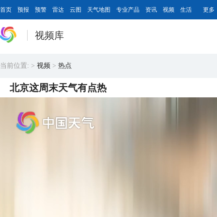
首页
预报
预警
雷达
云图
天气地图
专业产品
资讯
视频
生活
更多
视频库
当前位置:
>
视频
>
热点
北京这周末天气有点热