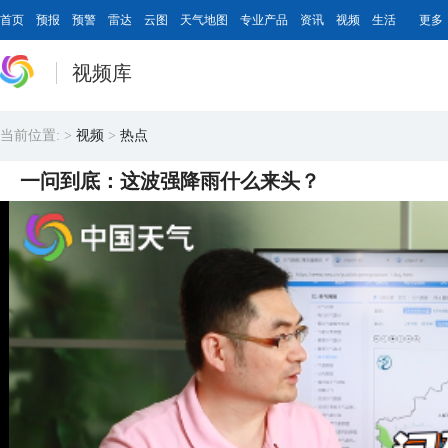
首页
预报
预警
雷达
云图
天气地图
专业产品
资讯
视频
生活
更多
视频库
当前位置:
>
视频
>
热点
一问到底：这波强降雨什么来头？