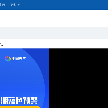
生活
更多
警。