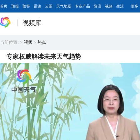
首页
预报
预警
雷达
云图
天气地图
专业产品
资讯
视频
生活
更多
视频库
当前位置:
>
视频
>
热点
专家权威解读未来天气趋势