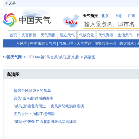
今天是
天气预报
北京
上海
广州
首页
灾害预警
天气预报
现在天气
气候变化
天气资讯
生活天气
台风网
|
中国旅游天气网
|
气象卫星
|
天气雷达
|
预警共享平台
|
防灾减灾
|
中国天气网
>
2014年第9号台风“威马逊”来袭
> 高清图
高清图
超强台风肆虐下的孤岛
台风“威马逊”过后的海南
“威马逊”擦北海而过 一夜风声怒吼满目疮痍
灾后雷州：加固工棚倒塌
“威马逊”来袭 广西北部湾狂风暴雨肆虐