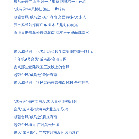
威马逊袭广西 钦州一片狼藉 防城港一人死亡
“威马逊”疾风横扫 海口一片狼藉
超强台风“威马逊”横扫海南 文昌转移2万多人
强台风登陆海南广东 树木拔起树皮剥光
微博直击威马逊侵袭海南 网友房子里面都是水
追风威马逊：记者经历台风夜惊魂 眼镜瞬时刮飞
今年第9号台风“威马逊”高清云图
盘点那些登陆我国三次以上的台风
超强台风“威马逊”登陆海南
追风威马逊：狂风暴雨袭雷州白岭村 全村停电
“威马逊”海南文昌发威 大量树木被刮倒
台风“威马逊”致海南大批航班取消
超强台风“威马逊”袭扰海南
超强台风逼近 广州黑云压城
追风“威马逊”：广东雷州南渡河风雨发作