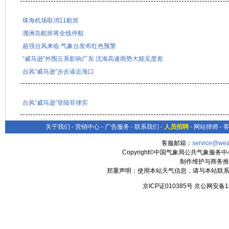
珠海机场取消11航班
涠洲岛航班将全线停航
超强台风来临 气象台发布红色预警
“威马逊”外围云系影响广东 沈海高速雨势大能见度差
台风“威马逊”步步逼近海口
台风“威马逊”登陆菲律宾
关于我们
-
营销中心
-
广告服务
-
联系我们
-
人员招聘
-
网站律师
-
客服邮箱：
service@wea
Copyright©中国气象局公共气象服务中心 All
制作维护与商务推
郑重声明：使用本站天气信息，请与本站联系
京ICP证010385号 京公网安备1