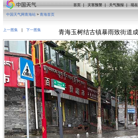
首页
|
灾害预警
|
天气预报
|
现在
中国天气网青海站
>
青海首页
上一图集
|
下一图集
青海玉树结古镇暴雨致街道成