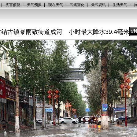
|
灾害预警
|
天气预报
|
现在天气
|
气候变化
|
天气资讯
|
生活天气
|
结古镇暴雨致街道成河 小时最大降水39.4毫米！
5