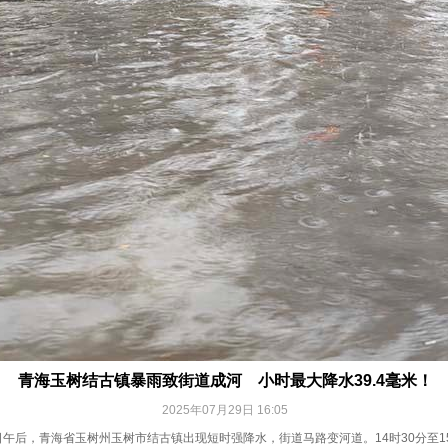
青海玉树结古镇暴雨致街道成河 小时最大降水39.4毫米！
2025年07月29日 16:05
日午后，青海省玉树州玉树市结古镇出现短时强降水，街道马路变河道。14时30分至15