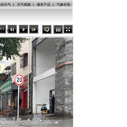
旅游天气
|
天气视频
|
服务产品
|
气象科普
秒
(
1
/
7
)