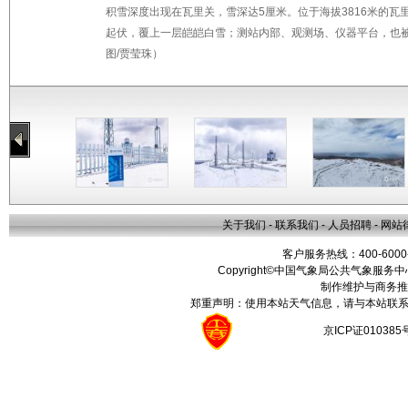
积雪深度出现在瓦里关，雪深达5厘米。位于海拔3816米的
起伏，覆上一层皑皑白雪；测站内部、观测场、仪器平台，也被
图/贾莹珠）
关于我们
-
联系我们
-
人员招聘
-
网站
客户服务热线：400-6000
Copyright©中国气象局公共气象服务中心 All
制作维护与商务推
郑重声明：使用本站天气信息，请与本站联系
京ICP证01038