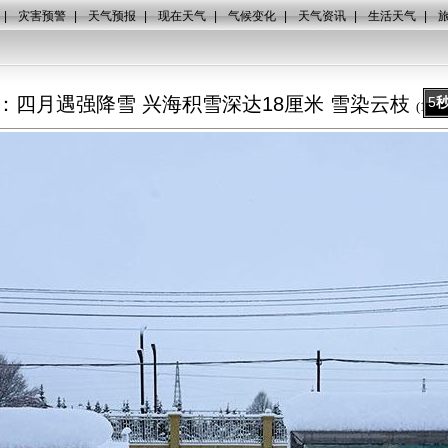
|
灾害预警
|
天气预报
|
现在天气
|
气候变化
|
天气资讯
|
生活天气
|
：四月遇强降雪 兴海积雪深达18厘米 雪染云枝
5
(
1
/
7
)