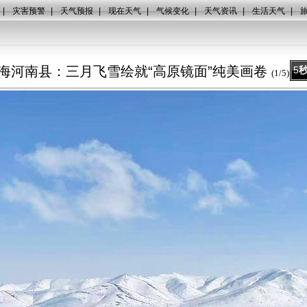
|
灾害预警
|
天气预报
|
现在天气
|
气候变化
|
天气资讯
|
生活天气
|
海河南县：三月飞雪绘就“高原镜面”纯美画卷
5
(
1
/
5
)