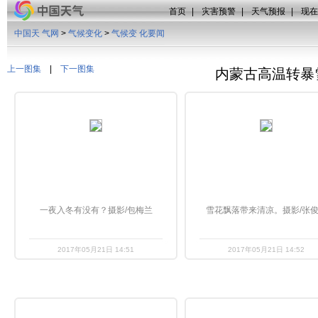
首页
|
灾害预警
|
天气预报
|
现在
中国天 气网
>
气候变化
>
气候变 化要闻
上一图集
|
下一图集
内蒙古高温转暴
一夜入冬有没有？摄影/包梅兰
雪花飘落带来清凉。摄影/张
2017年05月21日 14:51
2017年05月21日 14:52