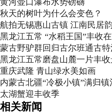
黄河壶口瀑布水势磅礴
秋天的树叶为什么会变色？
航拍无锡惠山古镇 江南民居
黑龙江五常 “水稻王国”丰收
蒙古野驴群回归古尔班通古特
黑龙江五常磨盘山麓一片丰收
重庆武隆 青山绿水美如画
内蒙古北疆“冷极小镇”满归
太湖蟹迎丰收季
相关新闻