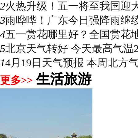
2
火热升级！五一将至我国迎大升
3
雨哗哗！广东今日强降雨继续“控
4
五一赏花哪里好？全国赏花地图
5
北京天气转好 今天最高气温2
1
4月19日天气预报 本周北方气温
生活旅游
更多>>