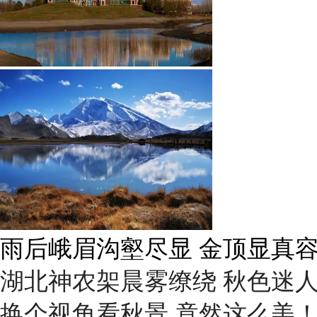
雨后峨眉沟壑尽显 金顶显真
湖北神农架晨雾缭绕 秋色迷
换个视角看秋景 竟然这么美