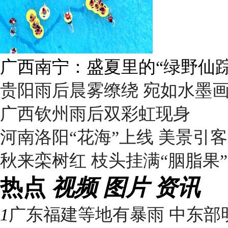
呼伦贝尔草原 藏着最治愈的
贵阳雨后晨雾缭绕 宛如水墨
广西钦州雨后双彩虹现身
河南洛阳“花海”上线 美景引
秋来栾树红 枝头挂满“胭脂果”
热点
视频
图片
资讯
1
广东福建等地有暴雨 中东部明