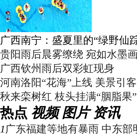
广西南宁：盛夏里的“绿野仙踪
贵阳雨后晨雾缭绕 宛如水墨
广西钦州雨后双彩虹现身
河南洛阳“花海”上线 美景引
秋来栾树红 枝头挂满“胭脂果”
热点
视频
图片
资讯
1
广东福建等地有暴雨 中东部明