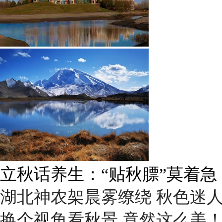
立秋话养生：“贴秋膘”莫着急
湖北神农架晨雾缭绕 秋色迷
换个视角看秋景 竟然这么美