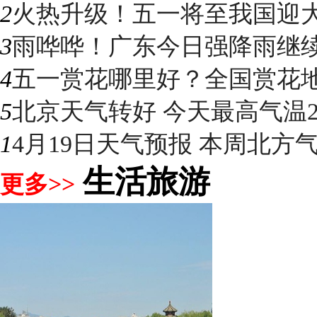
2
火热升级！五一将至我国迎大升
3
雨哗哗！广东今日强降雨继续“控
4
五一赏花哪里好？全国赏花地图
5
北京天气转好 今天最高气温2
1
4月19日天气预报 本周北方气温
生活旅游
更多>>