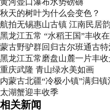
黄河壶口瀑布水势磅礴
秋天的树叶为什么会变色？
航拍无锡惠山古镇 江南民居
黑龙江五常 “水稻王国”丰收
蒙古野驴群回归古尔班通古特
黑龙江五常磨盘山麓一片丰收
重庆武隆 青山绿水美如画
内蒙古北疆“冷极小镇”满归
太湖蟹迎丰收季
相关新闻