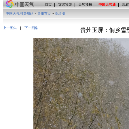
首页
|
灾害预警
|
天气预报
|
中国天气通
|
现在
中国天气网贵州站
>
贵州首页
>
高清图
上一图集
|
下一图集
贵州玉屏：侗乡雪