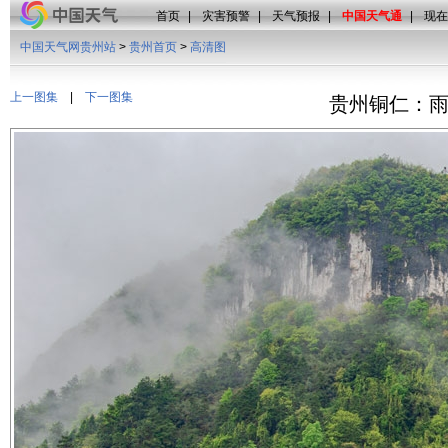
首页
|
灾害预警
|
天气预报
|
中国天气通
|
现在
中国天气网贵州站
>
贵州首页
>
高清图
上一图集
|
下一图集
贵州铜仁：