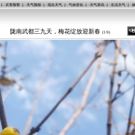
|
灾害预警
|
天气预报
|
现在天气
|
气候变化
|
天气资讯
|
生活天气
|
陇南武都三九天，梅花绽放迎新春
5
(
1
/
6
)