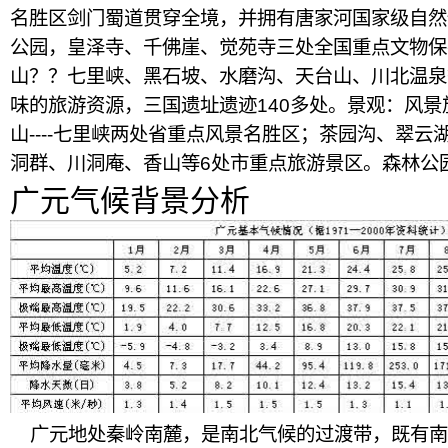
名胜区剑门蜀道贯穿全境，并拥有唐家河国家级自然
公园，皇泽寺、千佛崖、觉苑寺三处全国重点文物保
山？？七里峡、黑石坡、水磨沟、天台山、川北温泉
味的旅游资源，三国遗址遗迹140多处。景观：风景
山----七里峡两处省重点风景名胜区；茶园沟、翠
洞群、川洞庵、香山等6处市重点旅游景区。森林公
广元气候背景分析
广元地处秦岭南麓，是南北气候的过渡带，既有南