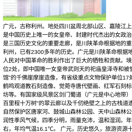
广元，古称利州。地处四川盆周北部山区、嘉陵江上
是中国历史上唯一的女皇帝、封建时代杰出的女政治家
是三国历史文化的重要走廊，是川陕革命根据地的重
利州，已有2300多年的历史。广元是川陕革命根据
人民对中国革命的胜利作出了巨大的牺牲和贡献。境
位2处，即中国唯一女皇帝武则天的祀庙皇泽寺和被
馆"的千佛崖摩崖造像，有省级重点文物保护单位17
鹤鸣观道教石刻造像、觉菀寺唐代壁画、红军石刻标
坊等。有国家级风景区剑门蜀道（广元是中心地带），
百里程十万树"的翠云廊以及千仞绝壁之上的古栈道
自然保护区唐家河、鼓城山森林公园、天中山森林公
润性季风气候，四季分明，雨量充沛，温和湿润。年均
右，年均气温16.1℃。 广元，历史悠久，旅游资