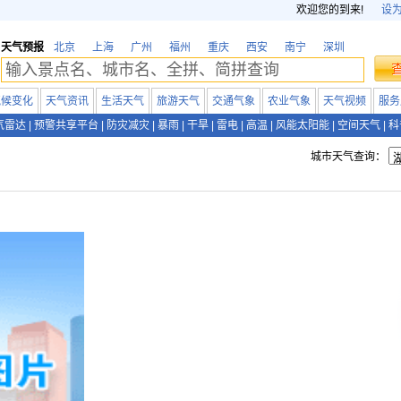
欢迎您的到来!
设
天气预报
北京
上海
广州
福州
重庆
西安
南宁
深圳
气候变化
天气资讯
生活天气
旅游天气
交通气象
农业气象
天气视频
服务
气雷达
|
预警共享平台
|
防灾减灾
|
暴雨
|
干旱
|
雷电
|
高温
|
风能太阳能
|
空间天气
|
科
城市天气查询：