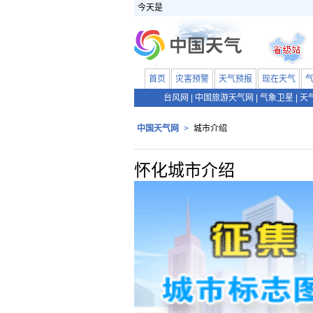
今天是
首页
灾害预警
天气预报
现在天气
台风网
|
中国旅游天气网
|
气象卫星
|
天
中国天气网
>
城市介绍
怀化城市介绍