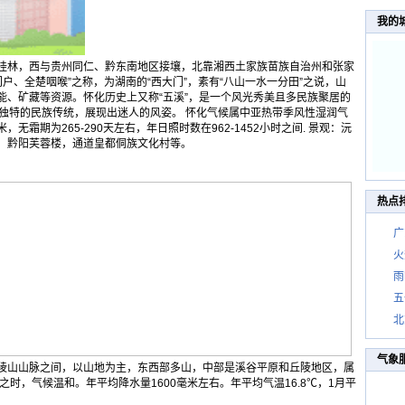
我的
桂林，西与贵州同仁、黔东南地区接壤，北靠湘西土家族苗族自治州和张家
户、全楚咽喉”之称，为湖南的“西大门”，素有“八山一水一分田”之说，山
能、矿藏等资源。怀化历史上又称“五溪”，是一个风光秀美且多民族聚居的
其独特的民族传统，展现出迷人的风姿。 怀化气候属中亚热带季风性湿润气
毫米，无霜期为265-290天左右，年日照时数在962-1452小时之间. 景观：沅
，黔阳芙蓉楼，通道皇都侗族文化村等。
热点
广
火
雨
五
北
气象
陵山山脉之间，以山地为主，东西部多山，中部是溪谷平原和丘陵地区，属
时，气候温和。年平均降水量1600毫米左右。年平均气温16.8℃，1月平