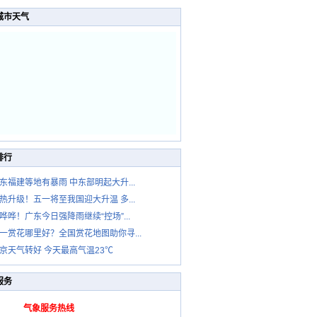
城市天气
排行
东福建等地有暴雨 中东部明起大升...
热升级！五一将至我国迎大升温 多...
哗哗！广东今日强降雨继续“控场”...
一赏花哪里好？全国赏花地图助你寻...
京天气转好 今天最高气温23℃
服务
气象服务热线