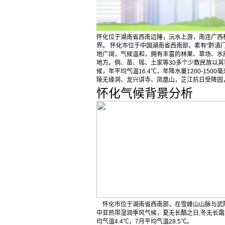
怀化位于湖南省西南边陲，沅水上游，南连广西
界。 怀化市位于中国湖南省西南部，素有“黔滇门
地广阔，气候温和，拥有丰富的林果、草场、水
地方。侗、苗、瑶、土家等30多个少数民族以
候，年平均气温16.4℃，年降水量1200-1500
陵无缘洞、龙兴讲寺、凤凰山，芷江抗日受降园
怀化气候背景分析
怀化市位于湖南省西南部，在雪峰山山脉与武
中亚热带湿润季风气候，夏无长酷之日,冬无长霜之
均气温4.4℃，7月平均气温28.5℃。