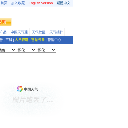
为首页
加入收藏
English Version
繁體中文
产品
中国天气通
天气社区
天气插件
普
|
百科
|
人员招聘
|
智慧气象
|
营销中心