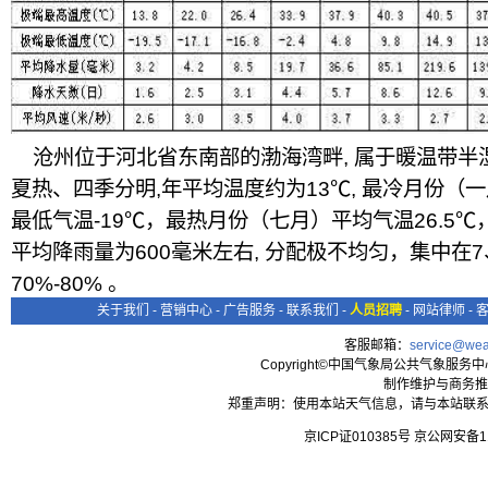
沧州位于河北省东南部的渤海湾畔, 属于暖温带半
夏热、四季分明,年平均温度约为13℃, 最冷月份（
最低气温-19℃，最热月份（七月）平均气温26.5℃
平均降雨量为600毫米左右, 分配极不均匀，集中在7
70%-80% 。
关于我们
-
营销中心
-
广告服务
-
联系我们
-
人员招聘
-
网站律师
-
客服邮箱：
service@wea
Copyright©中国气象局公共气象服务中心 All
制作维护与商务推
郑重声明：使用本站天气信息，请与本站联系
京ICP证010385号 京公网安备1