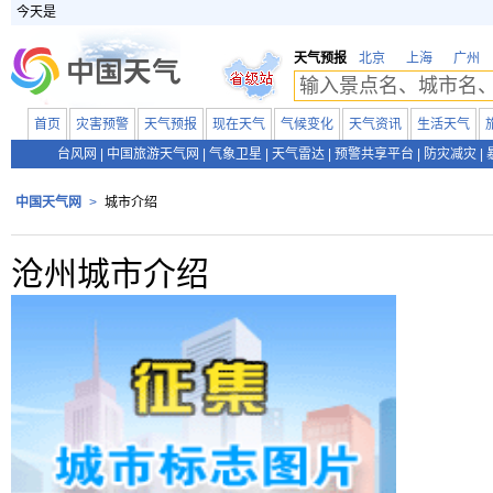
今天是
天气预报
北京
上海
广州
首页
灾害预警
天气预报
现在天气
气候变化
天气资讯
生活天气
台风网
|
中国旅游天气网
|
气象卫星
|
天气雷达
|
预警共享平台
|
防灾减灾
|
中国天气网
>
城市介绍
沧州城市介绍