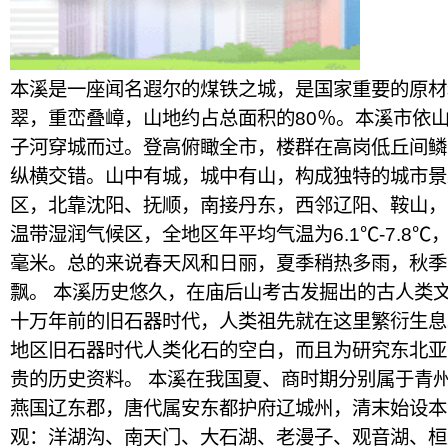
本溪是一座闻名遐尔的煤铁之城，是国家重要的原材
翠，重峦叠嶂，山地约占总面积的80％。本溪市依山
子河穿城而过。登高俯瞰全市，楼群在高岗低丘间鳞
纵横交错。山中有城，城中有山，构成独特的城市景
区，北靠沈阳、抚顺，南接丹东，西邻辽阳、鞍山，
温带湿润气候区，全地区年平均气温为6.1℃-7.8℃，
毫米。总的来说春天风和日丽，夏季稍热多雨，秋季
飘。 本溪历史悠久，在庙后山考古发掘出的古人类
十万年前的旧石器时代，人类祖先就在这里繁衍生息
地区旧石器时代人类化石的空白，而且为研究东北亚
贵的历史资料。 本溪在我国夏、商时期分别属于青
燕国辽东郡，唐代属安东都护府辽城州，清末始设本
观：洋湖沟、南天门、大石湖、老漫子、观音湖、桓