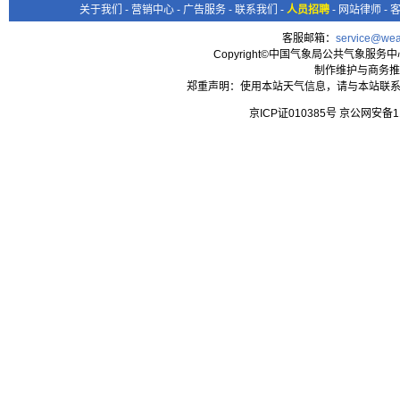
关于我们
-
营销中心
-
广告服务
-
联系我们
-
人员招聘
-
网站律师
-
客服邮箱：
service@wea
Copyright©中国气象局公共气象服务中心 All
制作维护与商务推
郑重声明：使用本站天气信息，请与本站联系
京ICP证010385号 京公网安备1