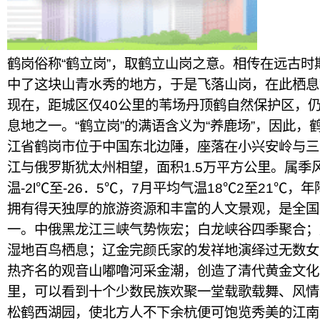
鹤岗俗称“鹤立岗”，取鹤立山岗之意。相传在远古
中了这块山青水秀的地方，于是飞落山岗，在此栖息
现在，距城区仅40公里的苇场丹顶鹤自然保护区，
息地之一。“鹤立岗”的满语含义为“养鹿场”，因此，鹤
江省鹤岗市位于中国东北边陲，座落在小兴安岭与三
江与俄罗斯犹太州相望，面积1.5万平方公里。属季
温-2l℃至-26．5℃，7月平均气温18℃2至21℃，年降
拥有得天独厚的旅游资源和丰富的人文景观，是全国
一。中俄黑龙江三峡气势恢宏；白龙峡谷四季聚合；
湿地百鸟栖息；辽金完颜氏家的发祥地演绎过无数女
热齐名的观音山嘟噜河采金潮，创造了清代黄金文化
里，可以看到十个少数民族欢聚一堂载歌载舞、风情
松鹤西湖园，使北方人不下余杭便可饱览秀美的江南