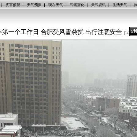
|
灾害预警
|
天气预报
|
现在天气
|
气候变化
|
天气资讯
|
生活天气
|
年第一个工作日 合肥受风雪袭扰 出行注意安全
5
(
1
/
8
)