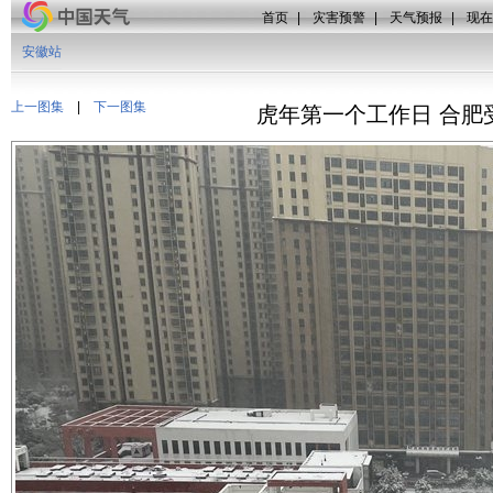
首页
|
灾害预警
|
天气预报
|
现在
安徽站
上一图集
|
下一图集
虎年第一个工作日 合肥