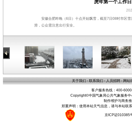
虎年第一个工作日
20
安徽合肥昨晚（6日）十点开始飘雪，截至7日08时市区
滑，公众需注意出行安全。
关于我们
-
联系我们
-
人员招聘
-
网站
客户服务热线：400-6000
Copyright©中国气象局公共气象服务中心 All
制作维护与商务推
郑重声明：使用本站天气信息，请与本站联系
京ICP证01038