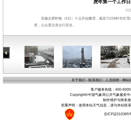
虎年第一个工作日
20
安徽合肥昨晚（6日）十点开始飘雪，截至7日08时市区
滑，公众需注意出行安全。
关于我们
-
联系我们
-
人员招聘
-
网站
客户服务热线：400-6000
Copyright©中国气象局公共气象服务中心 All
制作维护与商务推
郑重声明：使用本站天气信息，请与本站联系
京ICP证01038