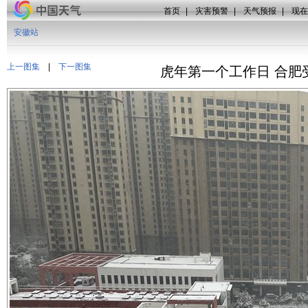
首页
|
灾害预警
|
天气预报
|
现在
安徽站
上一图集
|
下一图集
虎年第一个工作日 合肥