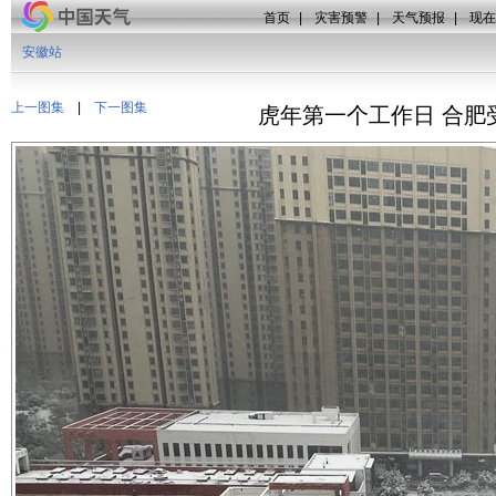
首页
|
灾害预警
|
天气预报
|
现在
安徽站
上一图集
|
下一图集
虎年第一个工作日 合肥