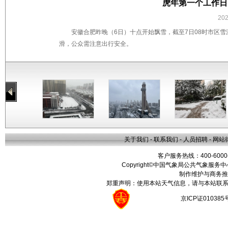
虎年第一个工作日
20
安徽合肥昨晚（6日）十点开始飘雪，截至7日08时市区
滑，公众需注意出行安全。
关于我们
-
联系我们
-
人员招聘
-
网站
客户服务热线：400-6000
Copyright©中国气象局公共气象服务中心 All
制作维护与商务推
郑重声明：使用本站天气信息，请与本站联系
京ICP证01038