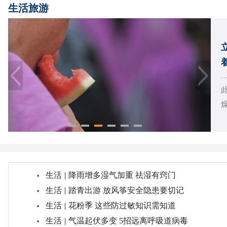
生活旅游
燥
生活
|
降雨增多湿气加重 祛湿有窍门
生活
|
踏青出游 放风筝安全隐患要切记
生活
|
花粉季 这些防过敏知识需知道
生活
|
气温起伏多变 5招远离呼吸道病毒