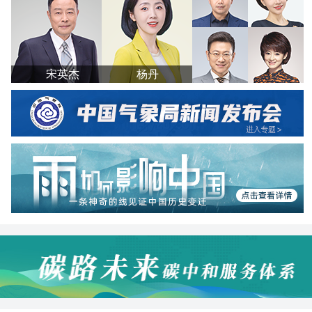
宋英杰
杨丹