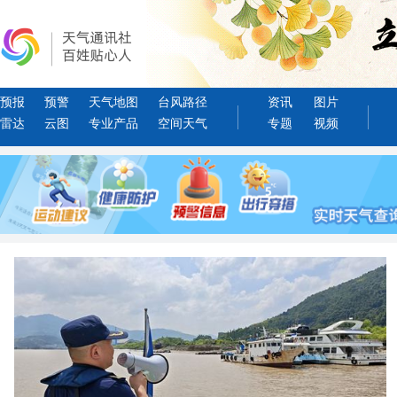
预报
预警
天气地图
台风路径
资讯
图片
雷达
云图
专业产品
空间天气
专题
视频