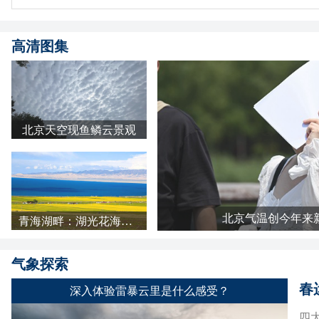
高清图集
北京天空现鱼鳞云景观
北京气温创今年来
青海湖畔：湖光花海长云 天地铺成明亮画卷
气象探索
春
深入体验雷暴云里是什么感受？
四