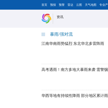
首页
预报
预警
雷达
云图
天气地图
专业产
资讯
暴雨/强对流
江南华南雨势猛烈 东北华北多雷阵雨
高考遇雨！南方多地大暴雨来袭 需警
华西等地有持续性降雨 部分地区累计