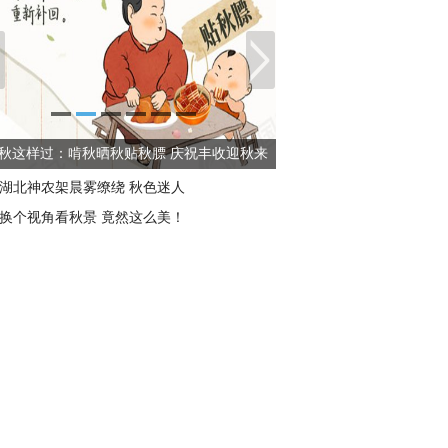
秋这样过：啃秋晒秋贴秋膘 庆祝丰收迎秋来
湖北神农架晨雾缭绕 秋色迷人
换个视角看秋景 竟然这么美！