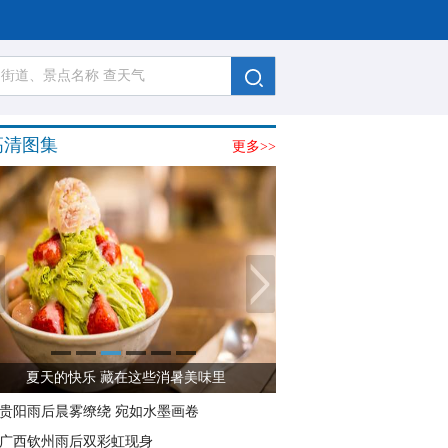
高清图集
更多>>
夏天的快乐 藏在这些消暑美味里
贵阳雨后晨雾缭绕 宛如水墨画卷
广西钦州雨后双彩虹现身