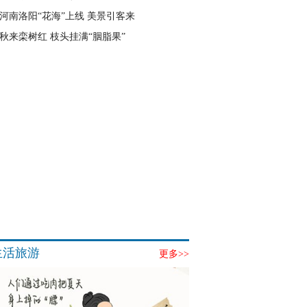
河南洛阳“花海”上线 美景引客来
秋来栾树红 枝头挂满“胭脂果”
生活旅游
更多>>