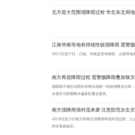
北方迎大范围强降雨过程 华北东北局
江南华南等地有持续性较强降雨 需警
6月13日至17日，江南、华南及贵州南部、云南等
南方再迎降雨过程 需警惕降雨叠加致灾
我国南方地区自西向东将出现新一轮较强降水过程，
水落区与前期降水偏多区重合度高。
南方强降雨强对流来袭 注意防范次生
4月18日至23日南方有两次强降雨和强对流过程，
和灾害易发区。