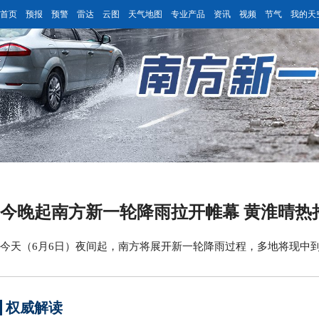
首页
预报
预警
雷达
云图
天气地图
专业产品
资讯
视频
节气
我的天
今晚起南方新一轮降雨拉开帷幕 黄淮晴热
今天（6月6日）夜间起，南方将展开新一轮降雨过程，多地将现中
权威解读