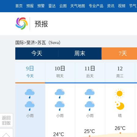
首页
预报
预警
雷达
云图
天气地图
专业产品
资讯
视频
节气
预报
国际
>
斐济
>
苏瓦（Suva）
今天
周末
7天
9日
10日
11日
12
今天
明天
后天
周三
小雨
小雨
小雨
晴
26°C
25°C
24°C