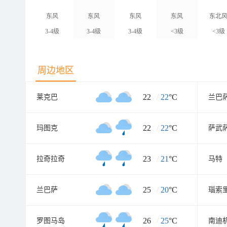
东风
东风
东风
东风
东北
3-4级
3-4级
3-4级
<3级
<3级
周边地区
22
/
22
°C
莱克巴
兰巴
22
/
22
°C
玛图克
萨武
23
/
21
°C
拉奇拉奇
马特
25
/
20
°C
兰巴萨
瑙索
26
/
25
°C
罗图马岛
南迪