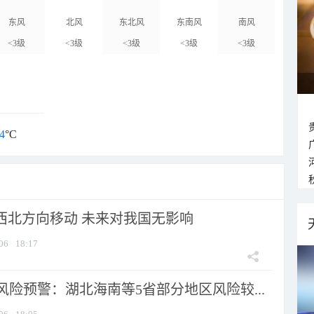
东风
北风
东北风
东南风
南风
<3级
<3级
<3级
<3级
<3级
4
°C
向西北方向移动 未来对我国无影响
06
18:17
险预警：湖北海南等5省部分地区风险较...