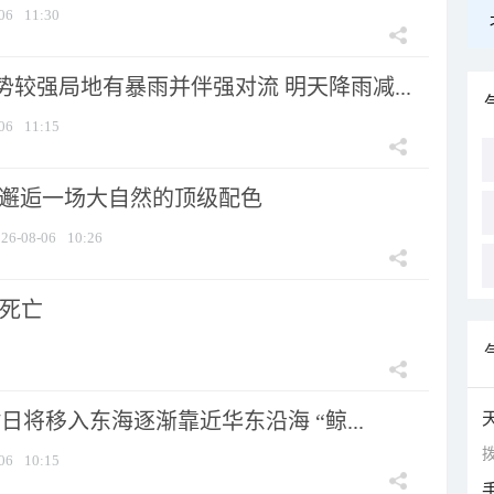
06
11:30
较强局地有暴雨并伴强对流 明天降雨减...
06
11:15
 邂逅一场大自然的顶级配色
26-08-06
10:26
人死亡
7日将移入东海逐渐靠近华东沿海 “鲸...
拨
06
10:15