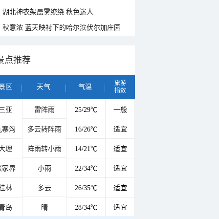
湖北神农架晨雾缭绕 秋色迷人
秋意浓 蓝天映衬下的哈尔滨伏尔加庄园
景点推荐
旅游
景区
天气
气温
指数
三亚
雷阵雨
25/29℃
一般
九寨沟
多云转阵雨
16/26℃
适宜
大理
阵雨转小雨
14/21℃
适宜
张家界
小雨
22/34℃
适宜
桂林
多云
26/35℃
适宜
青岛
晴
28/34℃
适宜