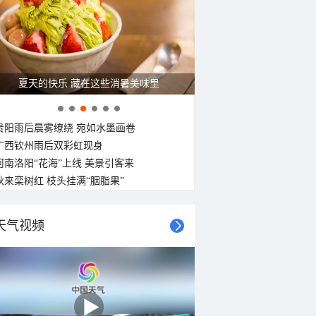
夏天的快乐 藏在这些消暑美味里
贵阳雨后晨雾缭绕 宛如水墨画卷
广西钦州雨后双彩虹现身
河南洛阳“花海”上线 美景引客来
秋来栾树红 枝头挂满“胭脂果”
天气视频