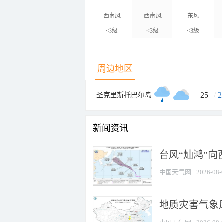
西南风
西南风
东风
<3级
<3级
<3级
周边地区
25
/
2
圣克里斯托巴尔岛
新闻资讯
台风“灿鸿”
中国天气网
2026-08-
地质灾害气象风