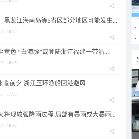
06
18:05
黑龙江海南岛等5省区部分地区可能发生...
06
18:05
黄色 “白海豚”或登陆浙江福建一带沿...
06
18:05
”来临前夕 浙江玉环渔船回港避风
06
17:06
将现较强降雨过程 局部有暴雨或大暴雨...
06
16:37