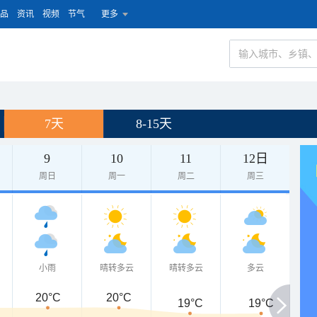
品
资讯
视频
节气
更多
7天
8-15天
9
10
11
12日
周日
周一
周二
周三
小雨
晴转多云
晴转多云
多云
20°C
20°C
19°C
19°C