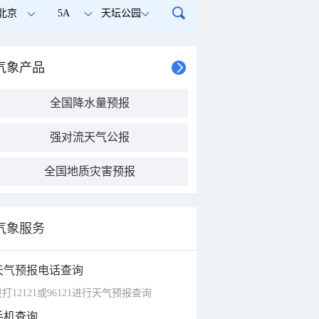
北京
5A
天坛公园
气象产品
全国降水量预报
强对流天气公报
全国地质灾害预报
气象服务
天气预报电话查询
打12121或96121进行天气预报查询
手机查询