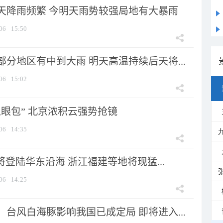
天降雨频繁 今明天雨势较强局地有大暴雨
06
15:50
分地区有中到大雨 明天高温持续后天将...
06
15:02
显眼包” 北京浓积云强势抢镜
06
14:35
将登陆华东沿海 浙江福建等地将现猛...
06
14:25
台风白海豚影响我国已成定局 即将进入...