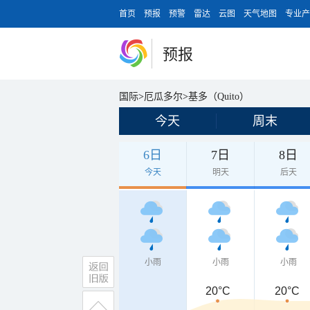
首页
预报
预警
雷达
云图
天气地图
专业产
预报
国际
>
厄瓜多尔
>
基多（Quito）
今天
周末
6日
7日
8日
今天
明天
后天
小雨
小雨
小雨
20°C
20°C