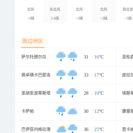
北风
东北风
北风
北风
西北
<3级
3-4级
<3级
<3级
<3级
周边地区
31
/
16
°C
萨尔托德尔瓜
亚松
33
/
17
°C
佩卓璜卡巴耶洛
皮拉
28
/
10
°C
圣胡安波蒂斯塔
30
/
12
°C
卡萨帕
康塞
36
/
25
°C
巴伊亚内格拉港
恩卡