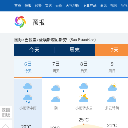
首页
预报
预警
雷达
云图
天气地图
专业产品
资讯
视频
节气
预报
国际
>
巴拉圭
>
圣埃斯塔尼斯劳（San Estanislao）
今天
周末
7天
6日
7日
8日
9
今天
明天
后天
周日
小雨转中雨
阴
小雨转多云
多云转阴
25°C
21°C
20°C
20°C