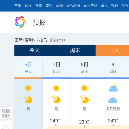
首页
预报
预警
雷达
云图
天气地图
专业产品
资讯
视频
节气
预报
国际
>
智利
>
卡拉马（Calama）
今天
周末
7天
6日
7日
8日
9
今天
明天
后天
周日
晴
晴
晴
多云转阴
24°C
24°C
23°C