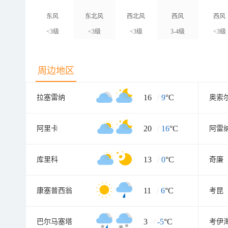
东风
东北风
西北风
西风
西风
<3级
<3级
<3级
3-4级
<3级
周边地区
16
/
9
°C
拉塞雷纳
奥索
20
/
16
°C
阿里卡
阿雷
13
/
0
°C
库里科
奇廉
11
/
6
°C
康塞普西翁
考昆
3
/
-5
°C
巴尔马塞塔
考伊