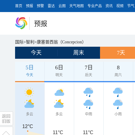
首页
预报
预警
雷达
云图
天气地图
专业产品
资讯
视频
节气
预报
国际
>
智利
>
康塞普西翁（Concepcion）
今天
周末
7天
5日
6日
7日
8
今天
明天
后天
周六
多云
多云
中雨
小雨
12°C
12°C
11°C
11°C