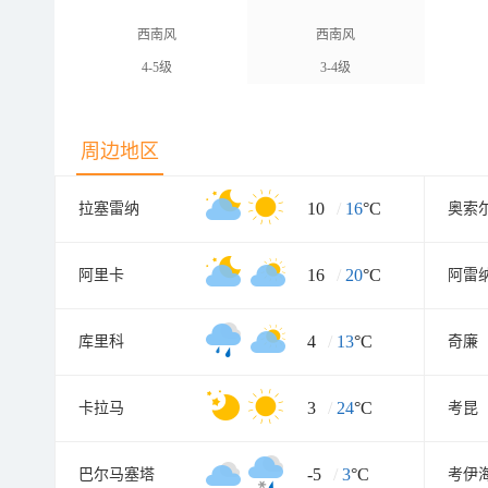
西南风
西南风
4-5级
3-4级
周边地区
10
/
16
°C
拉塞雷纳
奥索
16
/
20
°C
阿里卡
阿雷
4
/
13
°C
库里科
奇廉
3
/
24
°C
卡拉马
考昆
-5
/
3
°C
巴尔马塞塔
考伊