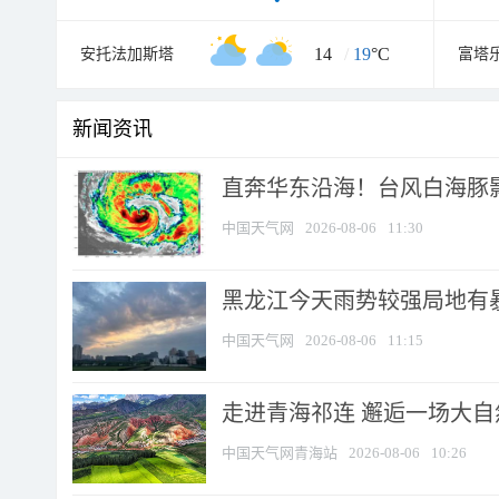
14
/
19
°C
安托法加斯塔
富塔
新闻资讯
直奔华东沿海！台风白海豚影
中国天气网
2026-08-06
11:30
黑龙江今天雨势较强局地有暴
中国天气网
2026-08-06
11:15
走进青海祁连 邂逅一场大
中国天气网青海站
2026-08-06
10:26