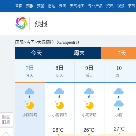
首页
预报
预警
雷达
云图
天气地图
专业产品
资讯
视频
节气
预报
国际
>
古巴
>
大佩德拉（Granpiedra）
今天
周末
7天
7日
8日
9日
10
今天
明天
后天
周一
小雨转晴
小雨转晴
小雨转晴
小雨
27°C
26°C
26°C