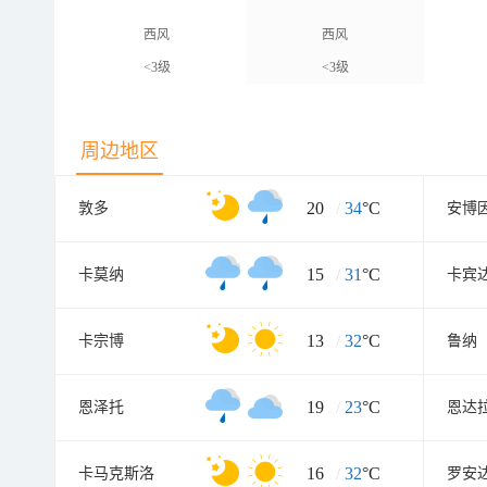
西风
西风
<3级
<3级
周边地区
20
/
34
°C
敦多
安博
15
/
31
°C
卡莫纳
卡宾
13
/
32
°C
卡宗博
鲁纳
19
/
23
°C
恩泽托
恩达
16
/
32
°C
卡马克斯洛
罗安