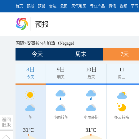
首页
预报
预警
雷达
云图
天气地图
专业产品
资讯
视频
节气
预报
国际
>
安哥拉
>
内加热（Negage）
今天
周末
7天
8日
9日
10日
11
今天
明天
后天
周二
阴
小雨转阴
小雨转阴
多云转晴
31°C
31°C
31°C